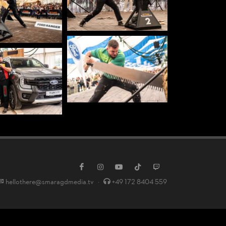
hellothere@smaragdmedia.tv
·
+49 172 8404 559