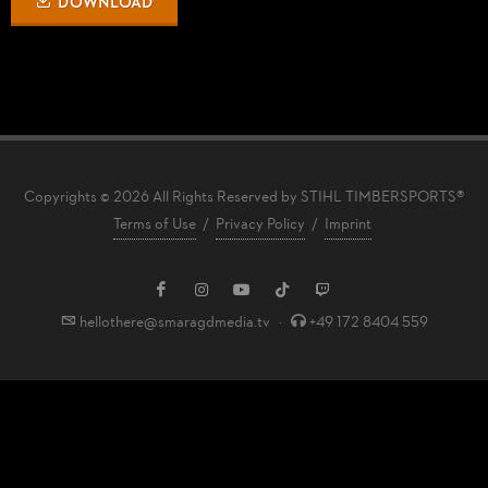
DOWNLOAD
Copyrights © 2026 All Rights Reserved by STIHL TIMBERSPORTS®
Terms of Use
/
Privacy Policy
/
Imprint
hellothere@smaragdmedia.tv
·
+49 172 8404 559