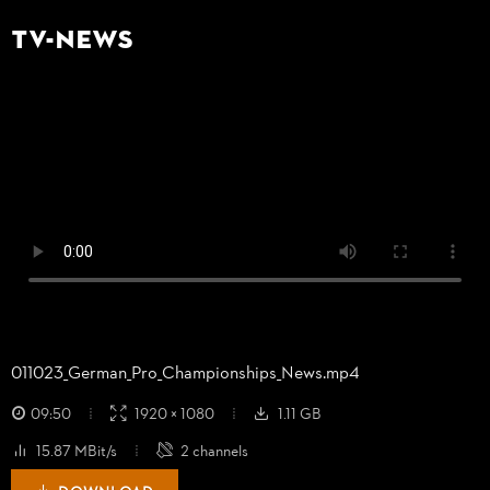
TV-NEWS
011023_
German_
Pro_
Championships_
News.mp4
09:50
1920 × 1080
1.11 GB
15.87 MBit/s
2 channels